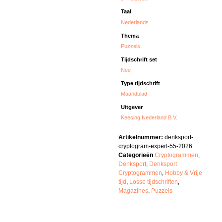
Taal
Nederlands
Thema
Puzzels
Tijdschrift set
Nee
Type tijdschrift
Maandblad
Uitgever
Keesing Nederland B.V.
Artikelnummer:
denksport-
cryptogram-expert-55-2026
Categorieën
Cryptogrammen
,
Denksport
,
Denksport
Cryptogrammen
,
Hobby & Vrije
tijd
,
Losse tijdschriften
,
Magazines
,
Puzzels