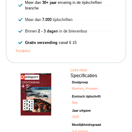
Meer dan
30+ jaar
ervaring in de tijdschriften
branche
Meer dan
7.000
tijdschriften
Binnen
2 - 3 dagen
in de brievenbus
Gratis verzending
vanaf € 15
Trustpilot
Lees meer
Specificaties
Doelgroep
Mannen
,
Vrouwen
Erotisch tijdschrift
Nee
Jaar uitgave
2026
Moeilijkheidsgraad
3-4 sterren