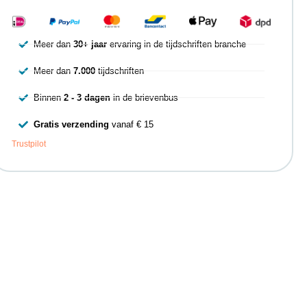
Meer dan
30+ jaar
ervaring in de tijdschriften branche
Meer dan
7.000
tijdschriften
Binnen
2 - 3 dagen
in de brievenbus
Gratis verzending
vanaf € 15
Trustpilot