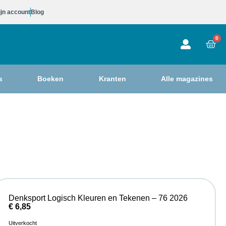
jn account
Blog
0
s
Boeken
Kranten
Alle magazines
Denksport Logisch Kleuren en Tekenen – 76 2026
€
6,85
Uitverkocht