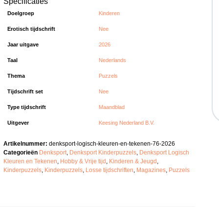
Specificaties
Doelgroep
Kinderen
Erotisch tijdschrift
Nee
Jaar uitgave
2026
Taal
Nederlands
Thema
Puzzels
Tijdschrift set
Nee
Type tijdschrift
Maandblad
Uitgever
Keesing Nederland B.V.
Artikelnummer:
denksport-logisch-kleuren-en-tekenen-76-2026
Categorieën
Denksport
,
Denksport Kinderpuzzels
,
Denksport Logisch
Kleuren en Tekenen
,
Hobby & Vrije tijd
,
Kinderen & Jeugd
,
Kinderpuzzels
,
Kinderpuzzels
,
Losse tijdschriften
,
Magazines
,
Puzzels