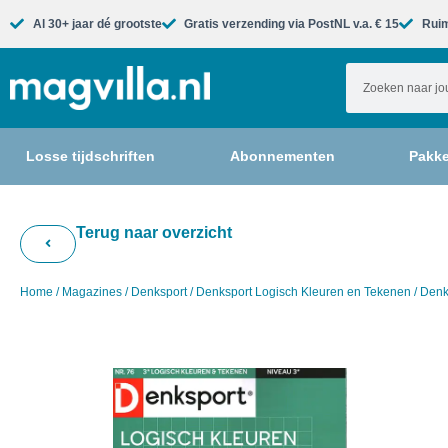
Al 30+ jaar dé grootste​
Gratis verzending via PostNL v.a. € 15
Ruim
Losse tijdschriften
Abonnementen
Pakke
Terug naar overzicht
Home
/
Magazines
/
Denksport
/
Denksport Logisch Kleuren en Tekenen
/ Denk