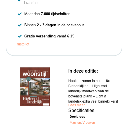
branche
Meer dan
7.000
tijdschriften
Binnen
2 - 3 dagen
in de brievenbus
Gratis verzending
vanaf € 15
Trustpilot
In deze editie:
Haal de zomer in huis – 8x
Binnenkijken – High-end
landelijk maatwerk van de
bovenste plank – Licht &
landelijk extra veel binnekijkers!
Lees meer
Specificaties
Doelgroep
Mannen
,
Vrouwen