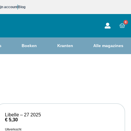
jn account
Blog
0
s
Boeken
Kranten
Alle magazines
Libelle – 27 2025
€
5,30
Uitverkocht