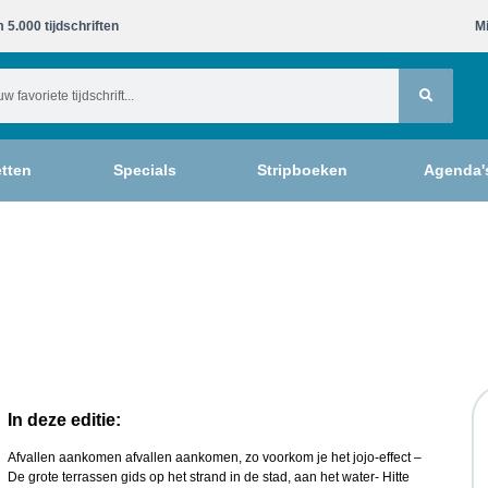
 5.000 tijdschriften​
Mi
tten
Specials
Stripboeken
Agenda'
In deze editie:
Afvallen aankomen afvallen aankomen, zo voorkom je het jojo-effect –
De grote terrassen gids op het strand in de stad, aan het water- Hitte