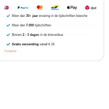
Meer dan
30+ jaar
ervaring in de tijdschriften branche
Meer dan
7.000
tijdschriften
Binnen
2 - 3 dagen
in de brievenbus
Gratis verzending
vanaf € 15
Trustpilot