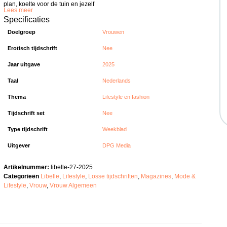
plan, koelte voor de tuin en jezelf
Lees meer
Specificaties
Doelgroep
Vrouwen
Erotisch tijdschrift
Nee
Jaar uitgave
2025
Taal
Nederlands
Thema
Lifestyle en fashion
Tijdschrift set
Nee
Type tijdschrift
Weekblad
Uitgever
DPG Media
Artikelnummer:
libelle-27-2025
Categorieën
Libelle
,
Lifestyle
,
Losse tijdschriften
,
Magazines
,
Mode &
Lifestyle
,
Vrouw
,
Vrouw Algemeen