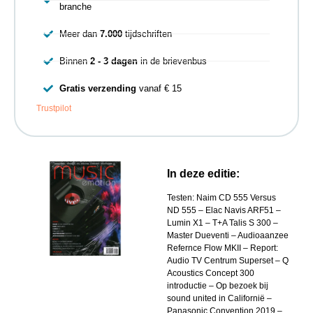
branche
Meer dan
7.000
tijdschriften
Binnen
2 - 3 dagen
in de brievenbus
Gratis verzending
vanaf € 15
Trustpilot
In deze editie:
Testen: Naim CD 555 Versus
ND 555 – Elac Navis ARF51 –
Lumin X1 – T+A Talis S 300 –
Master Dueventi – Audioaanzee
Refernce Flow MKII – Report:
Audio TV Centrum Superset – Q
Acoustics Concept 300
introductie – Op bezoek bij
sound united in Californië –
Panasonic Convention 2019 –