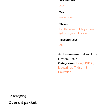
Jaar uitgave
2026
Taal
Nederlands
Thema
Health en food
,
Hobby en vrije
tijd
,
Lifestyle en fashion
Tijdschrift set
Ja
Artikelnummer:
pakket-linda-
flow-263-2026
Categorieën
Flow
,
LINDA.
,
Magazines
,
Tijdschrift
Pakketten
Beschrijving
Over dit pakket: