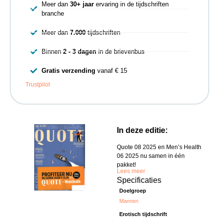
Meer dan
30+ jaar
ervaring in de tijdschriften
branche
Meer dan
7.000
tijdschriften
Binnen
2 - 3 dagen
in de brievenbus
Gratis verzending
vanaf € 15
Trustpilot
In deze editie:
Quote 08 2025 en Men’s Health
06 2025 nu samen in één
pakket!
Lees meer
Specificaties
Doelgroep
Mannen
Erotisch tijdschrift