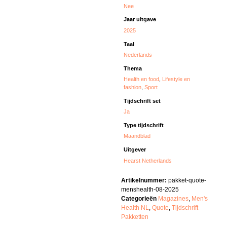
Nee
Jaar uitgave
2025
Taal
Nederlands
Thema
Health en food
,
Lifestyle en
fashion
,
Sport
Tijdschrift set
Ja
Type tijdschrift
Maandblad
Uitgever
Hearst Netherlands
Artikelnummer:
pakket-quote-
menshealth-08-2025
Categorieën
Magazines
,
Men's
Health NL
,
Quote
,
Tijdschrift
Pakketten