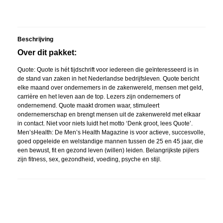
Beschrijving
Over dit pakket:
Quote: Quote is hét tijdschrift voor iedereen die geïnteresseerd is in
de stand van zaken in het Nederlandse bedrijfsleven. Quote bericht
elke maand over ondernemers in de zakenwereld, mensen met geld,
carrière en het leven aan de top. Lezers zijn ondernemers of
ondernemend. Quote maakt dromen waar, stimuleert
ondernemerschap en brengt mensen uit de zakenwereld met elkaar
in contact. Niet voor niets luidt het motto ‘Denk groot, lees Quote’.
Men’sHealth: De Men’s Health Magazine is voor actieve, succesvolle,
goed opgeleide en welstandige mannen tussen de 25 en 45 jaar, die
een bewust, fit en gezond leven (willen) leiden. Belangrijkste pijlers
zijn fitness, sex, gezondheid, voeding, psyche en stijl.