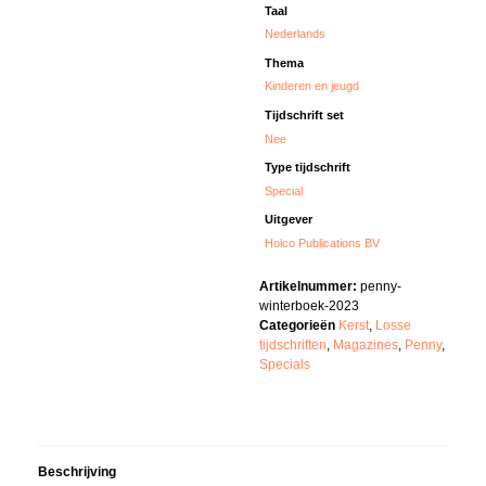
Taal
Nederlands
Thema
Kinderen en jeugd
Tijdschrift set
Nee
Type tijdschrift
Special
Uitgever
Holco Publications BV
Artikelnummer:
penny-
winterboek-2023
Categorieën
Kerst
,
Losse
tijdschriften
,
Magazines
,
Penny
,
Specials
Beschrijving