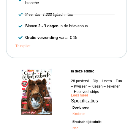
branche
Meer dan
7.000
tijdschriften
Binnen
2 - 3 dagen
in de brievenbus
Gratis verzending
vanaf € 15
Trustpilot
In deze editie:
28 posters! – Diy – Lezen – Fun
– Kwissen – Kiezen – Tekenen
– Heel veel strips
Lees meer
Specificaties
Doelgroep
Kinderen
Erotisch tijdschrift
Nee