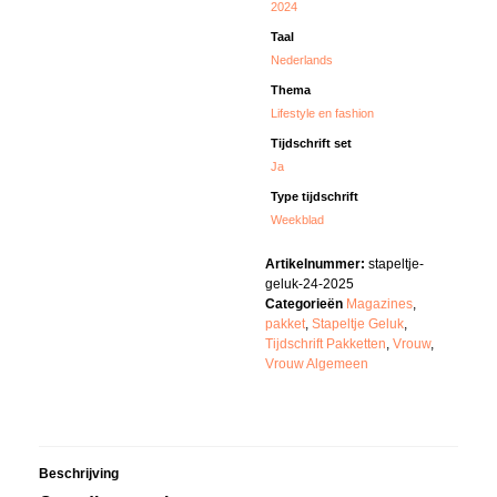
2024
Taal
Nederlands
Thema
Lifestyle en fashion
Tijdschrift set
Ja
Type tijdschrift
Weekblad
Artikelnummer:
stapeltje-
geluk-24-2025
Categorieën
Magazines
,
pakket
,
Stapeltje Geluk
,
Tijdschrift Pakketten
,
Vrouw
,
Vrouw Algemeen
Beschrijving