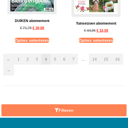
DUIKEN abonnement
Tuinseizoen abonnement
€
71,70
€
30,00
€
44,95
€
32,50
Opties selecteren
Opties selecteren
←
1
2
3
4
5
6
7
…
14
15
16
→
Filteren