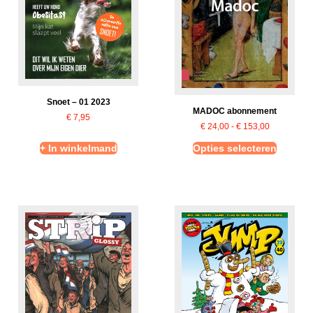
Snoet – 01 2023
MADOC abonnement
€
7,95
€
24,00
-
€
153,00
+ In winkelmand
Opties selecteren