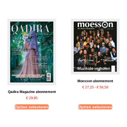
Moesson abonnement
€
27,25
-
€
59,50
Qadira Magazine abonnement
€
29,95
Opties selecteren
Opties selecteren