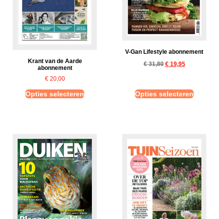
V-Gan Lifestyle abonnement
Krant van de Aarde
€
31,80
€
19,95
abonnement
€
20,00
Opties selecteren
Opties selecteren