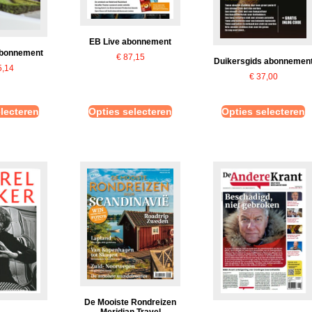
EB Live abonnement
abonnement
€
87,15
Duikersgids abonnemen
,14
€
37,00
lecteren
Opties selecteren
Opties selecteren
De Mooiste Rondreizen
Meridian Travel