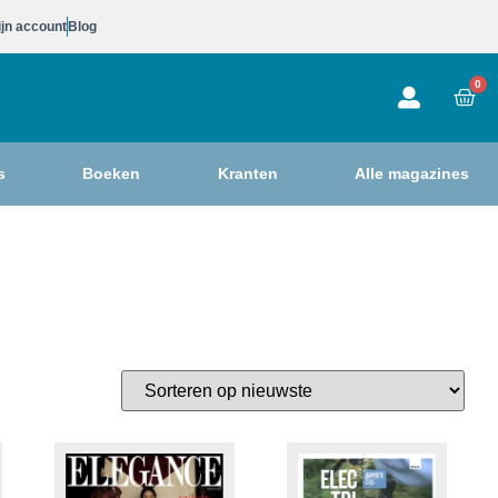
jn account
Blog
0
s
Boeken
Kranten
Alle magazines