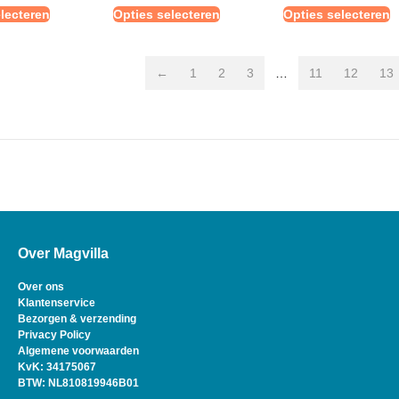
lecteren
Opties selecteren
Opties selecteren
←
1
2
3
…
11
12
13
Over Magvilla
Over ons
Klantenservice
Bezorgen & verzending
Privacy Policy
Algemene voorwaarden
KvK: 34175067
BTW: NL810819946B01