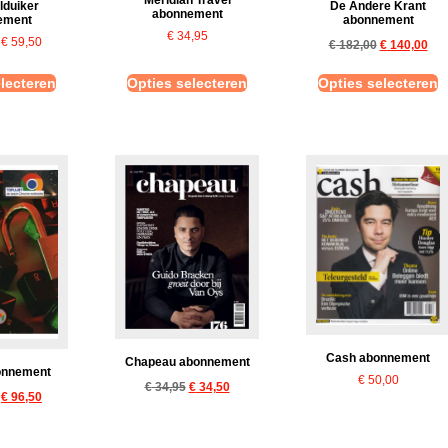
De Andere Krant
lduiker
abonnement
abonnement
ement
€
34,95
€
59,50
€
182,00
€
140,00
lecteren
Opties selecteren
Opties selecteren
Cash abonnement
Chapeau abonnement
onnement
€
50,00
€
34,95
€
34,50
€
96,50