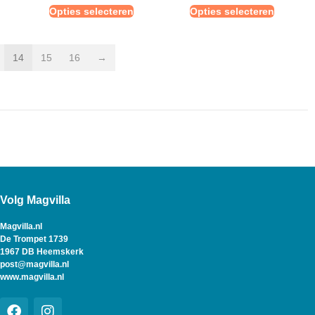
Opties selecteren
Opties selecteren
14
15
16
→
Volg Magvilla
Magvilla.nl
De Trompet 1739
1967 DB Heemskerk
post@magvilla.nl
www.magvilla.nl