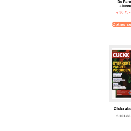
De Pare
abonn
€
36,75
-
Opties se
Clickx ab
€
101,88