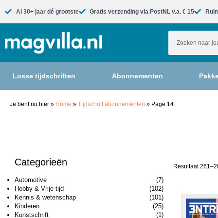
Al 30+ jaar dé grootste​
Gratis verzending via PostNL v.a. € 15
Ruim
Losse tijdschriften
Abonnementen
Pakke
Je bent nu hier
»
Home
»
Tijdschrift abonnementen
»
Page 14
Categorieën
Resultaat 261–2
Automotive
(7)
Hobby & Vrije tijd
(102)
Kennis & wetenschap
(101)
Kinderen
(25)
Kunstschrift
(1)