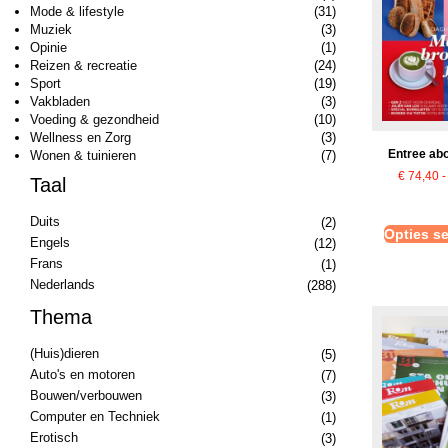
Mode & lifestyle
(31)
Muziek
(3)
Opinie
(1)
Reizen & recreatie
(24)
Sport
(19)
Vakbladen
(3)
Voeding & gezondheid
(10)
Wellness en Zorg
(3)
Entree ab
Wonen & tuinieren
(7)
€
74,40
-
Taal
Duits
(2)
Opties se
Engels
(12)
Frans
(1)
Nederlands
(288)
Thema
(Huis)dieren
(5)
Auto's en motoren
(7)
Bouwen/verbouwen
(3)
Computer en Techniek
(1)
Erotisch
(3)