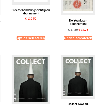
Dieetbehandelingsrichtlijnen
abonnement
€
132,50
De Yogakrant
t
abonnement
€
17,50
€
14,75
Opties selecteren
Opties selecteren
Collect AAA NL