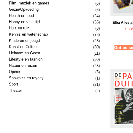
Film, muziek en games
(6)
Gezin/Opvoeding
(6)
Health en food
(24)
Hobby en vrije tijd
(55)
Elba Alles 
Huis en tuin
(8)
€
335
Kennis en wetenschap
(78)
Kinderen en jeugd
(25)
Kunst en Cultuur
(30)
Opties se
Lichaam en Geest
(11)
Lifestyle en fashion
(30)
Natuur en reizen
(25)
Opinie
(5)
Showbizz en royalty
(1)
Sport
(21)
Theater
(2)