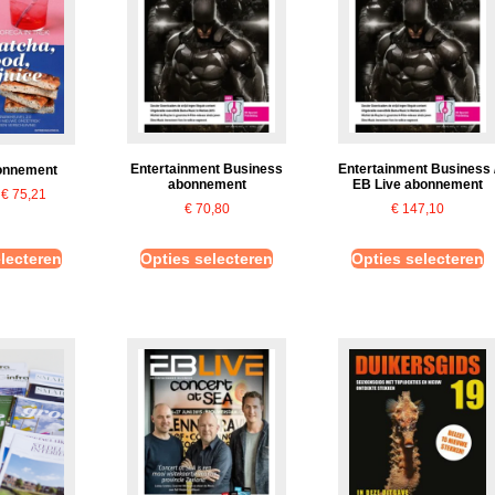
Entertainment Business
Entertainment Business 
onnement
abonnement
EB Live abonnement
€
75,21
€
70,80
€
147,10
lecteren
Opties selecteren
Opties selecteren