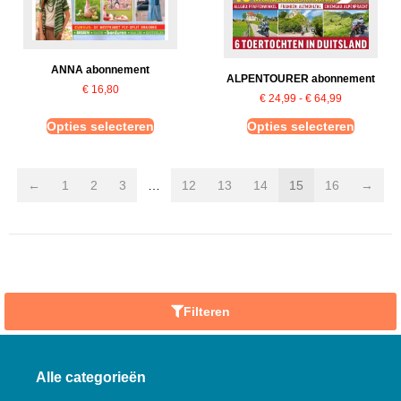
ANNA abonnement
ALPENTOURER abonnement
€
16,80
€
24,99
-
€
64,99
Opties selecteren
Opties selecteren
←
1
2
3
…
12
13
14
15
16
→
Filteren
Alle categorieën