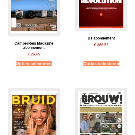
BT abonnement
CamperReis Magazine
€
366,57
abonnement
€
26,45
Opties selecteren
Opties selecteren