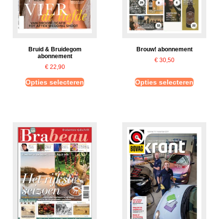
Bruid & Bruidegom
Brouw! abonnement
abonnement
€
30,50
€
22,90
Opties selecteren
Opties selecteren