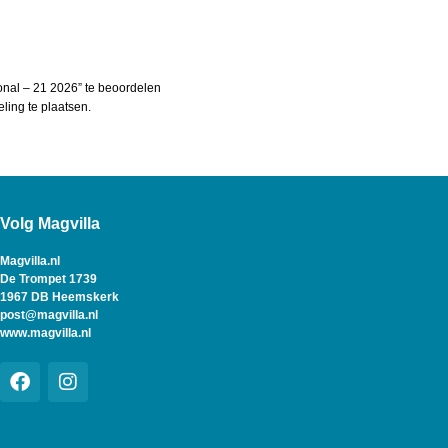
onal – 21 2026” te beoordelen
ing te plaatsen.
Volg Magvilla
Magvilla.nl
De Trompet 1739
1967 DB Heemskerk
post@magvilla.nl
www.magvilla.nl