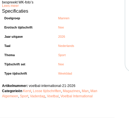
bespreekt WK-foto’s
Lees meer
Specificaties
Doelgroep
Mannen
Erotisch tijdschrift
Nee
Jaar uitgave
2026
Taal
Nederlands
Thema
Sport
Tijdschrift set
Nee
Type tijdschrift
Weekblad
Artikelnummer:
voetbal-international-21-2026
Categorieën
Kerst
,
Losse tijdschriften
,
Magazines
,
Man
,
Man
Algemeen
,
Sport
,
Vaderdag
,
Voetbal
,
Voetbal International