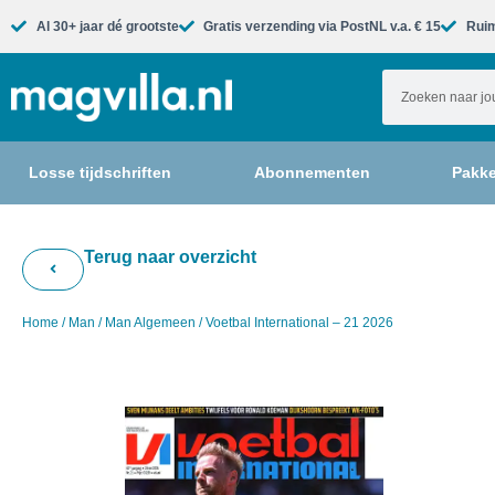
Al 30+ jaar dé grootste​
Gratis verzending via PostNL v.a. € 15
Ruim
Losse tijdschriften
Abonnementen
Pakke
Terug naar overzicht
Home
/
Man
/
Man Algemeen
/ Voetbal International – 21 2026