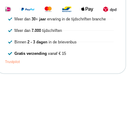
Meer dan
30+ jaar
ervaring in de tijdschriften branche
Meer dan
7.000
tijdschriften
Binnen
2 - 3 dagen
in de brievenbus
Gratis verzending
vanaf € 15
Trustpilot