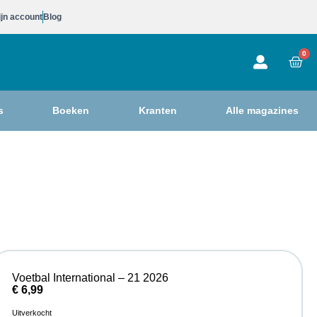
jn account
Blog
0
s
Boeken
Kranten
Alle magazines
Voetbal International – 21 2026
€
6,99
Uitverkocht