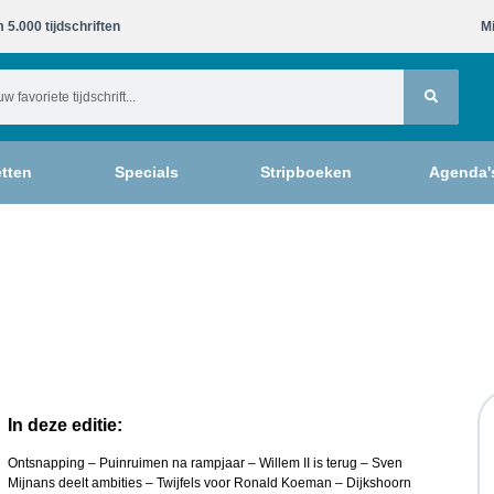
 5.000 tijdschriften​
Mi
tten
Specials
Stripboeken
Agenda'
In deze editie:
Ontsnapping – Puinruimen na rampjaar – Willem II is terug – Sven
Mijnans deelt ambities – Twijfels voor Ronald Koeman – Dijkshoorn