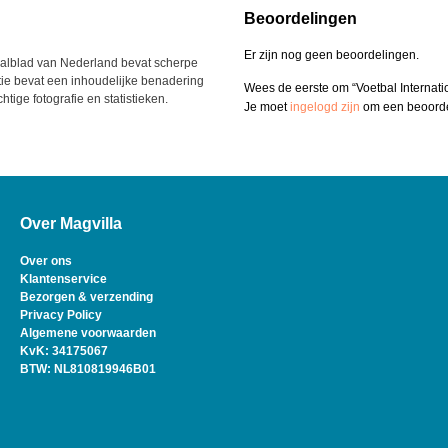
Beoordelingen
Er zijn nog geen beoordelingen.
etbalblad van Nederland bevat scherpe
ie bevat een inhoudelijke benadering
Wees de eerste om “Voetbal Internati
tige fotografie en statistieken.
Je moet
ingelogd zijn
om een beoordel
Over Magvilla
Over ons
Klantenservice
Bezorgen & verzending
Privacy Policy
Algemene voorwaarden
KvK: 34175067
BTW: NL810819946B01