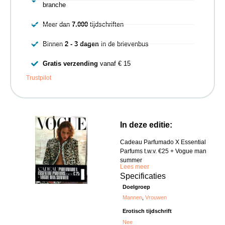
branche
Meer dan
7.000
tijdschriften
Binnen
2 - 3 dagen
in de brievenbus
Gratis verzending
vanaf € 15
Trustpilot
In deze editie:
Cadeau Parfumado X Essential
Parfums t.w.v. €25 + Vogue man
summer
Lees meer
Specificaties
Doelgroep
Mannen
,
Vrouwen
Erotisch tijdschrift
Nee