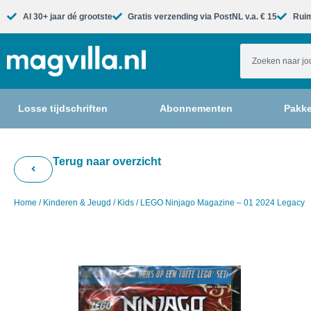
Al 30+ jaar dé grootste​
Gratis verzending via PostNL v.a. € 15
Ruim
Losse tijdschriften
Abonnementen
Pakke
Terug naar overzicht
Home
/
Kinderen & Jeugd
/
Kids
/ LEGO Ninjago Magazine – 01 2024 Legacy