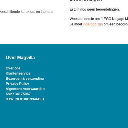
Er zijn nog geen beoordelingen.
e verschillende karakters en thema’s
Wees de eerste om “LEGO Ninjago Ma
Je moet
ingelogd zijn
om een beoordel
Over Magvilla
Over ons
Klantenservice
Bezorgen & verzending
Privacy Policy
Algemene voorwaarden
KvK: 34175067
BTW: NL810819946B01