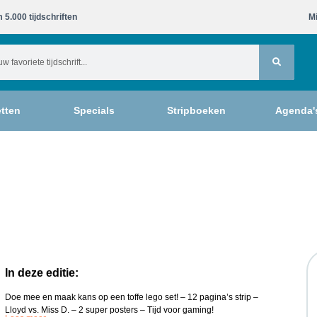
 5.000 tijdschriften​
Mi
tten
Specials
Stripboeken
Agenda'
In deze editie:
Doe mee en maak kans op een toffe lego set! – 12 pagina’s strip –
Lloyd vs. Miss D. – 2 super posters – Tijd voor gaming!