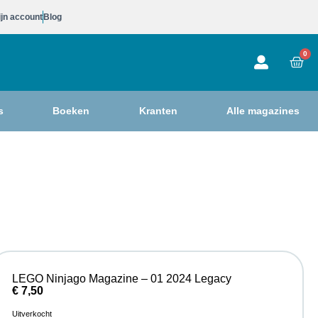
jn account
Blog
0
s
Boeken
Kranten
Alle magazines
LEGO Ninjago Magazine – 01 2024 Legacy
€
7,50
Uitverkocht