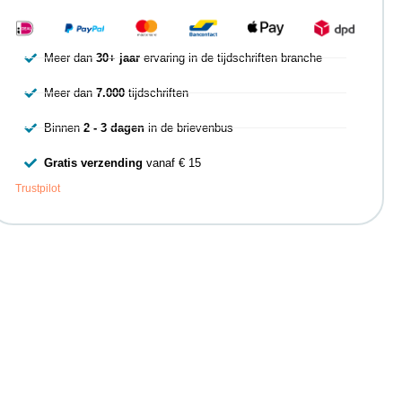
Meer dan
30+ jaar
ervaring in de tijdschriften branche
Meer dan
7.000
tijdschriften
Binnen
2 - 3 dagen
in de brievenbus
Gratis verzending
vanaf € 15
Trustpilot