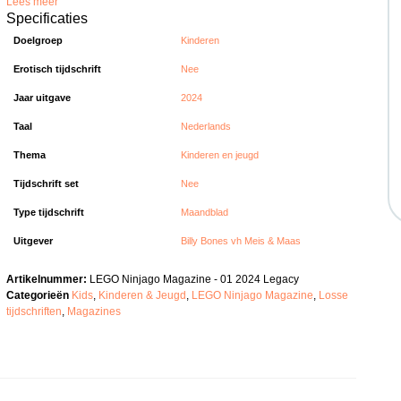
Lees meer
Specificaties
Doelgroep
Kinderen
Erotisch tijdschrift
Nee
Jaar uitgave
2024
Taal
Nederlands
Thema
Kinderen en jeugd
Tijdschrift set
Nee
Type tijdschrift
Maandblad
Uitgever
Billy Bones vh Meis & Maas
Artikelnummer:
LEGO Ninjago Magazine - 01 2024 Legacy
Categorieën
Kids
,
Kinderen & Jeugd
,
LEGO Ninjago Magazine
,
Losse
tijdschriften
,
Magazines