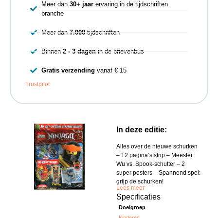
Meer dan
30+ jaar
ervaring in de tijdschriften
branche
Meer dan
7.000
tijdschriften
Binnen
2 - 3 dagen
in de brievenbus
Gratis verzending
vanaf € 15
Trustpilot
In deze editie:
Alles over de nieuwe schurken
– 12 pagina’s strip – Meester
Wu vs. Spook-schutter – 2
super posters – Spannend spel:
grijp de schurken!
Lees meer
Specificaties
Doelgroep
Kinderen