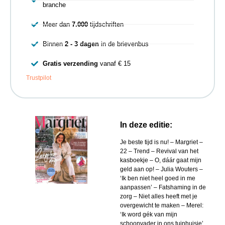
branche
Meer dan
7.000
tijdschriften
Binnen
2 - 3 dagen
in de brievenbus
Gratis verzending
vanaf € 15
Trustpilot
In deze editie:
Je beste tijd is nu! – Margriet –
22 – Trend – Revival van het
kasboekje – O, dáár gaat mijn
geld aan op! – Julia Wouters –
‘Ik ben niet heel goed in me
aanpassen’ – Fatshaming in de
zorg – Niet alles heeft met je
overgewicht te maken – Merel:
‘Ik word gék van mijn
schoonvader in ons tuinhuisje’