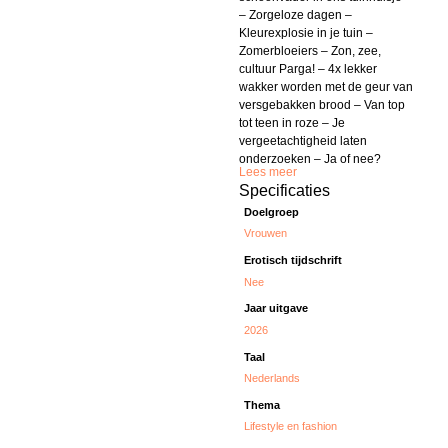
– Zorgeloze dagen –
Kleurexplosie in je tuin –
Zomerbloeiers – Zon, zee,
cultuur Parga! – 4x lekker
wakker worden met de geur van
versgebakken brood – Van top
tot teen in roze – Je
vergeetachtigheid laten
onderzoeken – Ja of nee?
Lees meer
Specificaties
Doelgroep
Vrouwen
Erotisch tijdschrift
Nee
Jaar uitgave
2026
Taal
Nederlands
Thema
Lifestyle en fashion