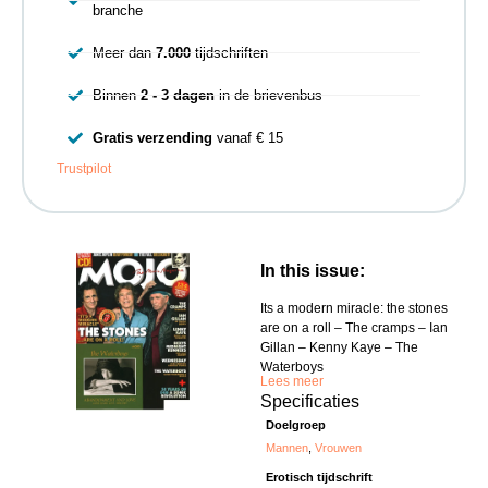
branche
Meer dan
7.000
tijdschriften
Binnen
2 - 3 dagen
in de brievenbus
Gratis verzending
vanaf € 15
Trustpilot
In this issue:
Its a modern miracle: the stones
are on a roll – The cramps – Ian
Gillan – Kenny Kaye – The
Waterboys
Lees meer
Specificaties
Doelgroep
Mannen
,
Vrouwen
Erotisch tijdschrift