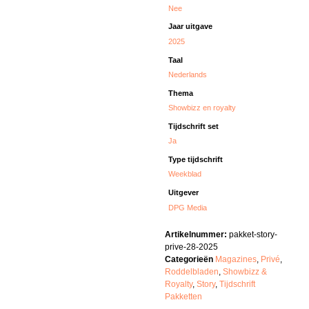
Nee
Jaar uitgave
2025
Taal
Nederlands
Thema
Showbizz en royalty
Tijdschrift set
Ja
Type tijdschrift
Weekblad
Uitgever
DPG Media
Artikelnummer:
pakket-story-
prive-28-2025
Categorieën
Magazines
,
Privé
,
Roddelbladen
,
Showbizz &
Royalty
,
Story
,
Tijdschrift
Pakketten