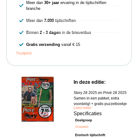
Meer dan
30+ jaar
ervaring in de tijdschriften
branche
Meer dan
7.000
tijdschriften
Binnen
2 - 3 dagen
in de brievenbus
Gratis verzending
vanaf € 15
Trustpilot
In deze editie:
Story 28 2025 en Privé 28 2025
Samen in een pakket, extra
voordelig! + gratis puzzelboekje
Lees meer
Specificaties
Doelgroep
Vrouwen
Erotisch tijdschrift