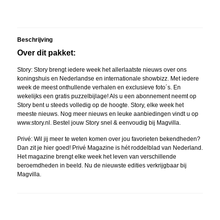
Beschrijving
Over dit pakket:
Story: Story brengt iedere week het allerlaatste nieuws over ons
koningshuis en Nederlandse en internationale showbizz. Met iedere
week de meest onthullende verhalen en exclusieve foto´s. En
wekelijks een gratis puzzelbijlage! Als u een abonnement neemt op
Story bent u steeds volledig op de hoogte. Story, elke week het
meeste nieuws. Nog meer nieuws en leuke aanbiedingen vindt u op
www.story.nl. Bestel jouw Story snel & eenvoudig bij Magvilla.
Privé: Wil jij meer te weten komen over jou favorieten bekendheden?
Dan zit je hier goed! Privé Magazine is hét roddelblad van Nederland.
Het magazine brengt elke week het leven van verschillende
beroemdheden in beeld. Nu de nieuwste edities verkrijgbaar bij
Magvilla.