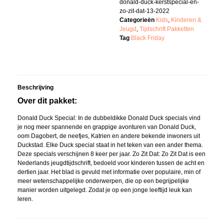
donald-duck-kerstspecial-en-
zo-zit-dat-13-2022
Categorieën
Kids
,
Kinderen &
Jeugd
,
Tijdschrift Pakketten
Tag
Black Friday
Beschrijving
Over dit pakket:
Donald Duck Special: In de dubbeldikke Donald Duck specials vind
je nog meer spannende en grappige avonturen van Donald Duck,
oom Dagobert, de neefjes, Katrien en andere bekende inwoners uit
Duckstad. Elke Duck special staat in het teken van een ander thema.
Deze specials verschijnen 8 keer per jaar. Zo Zit Dat: Zo Zit Dat is een
Nederlands jeugdtijdschrift, bedoeld voor kinderen tussen de acht en
dertien jaar. Het blad is gevuld met informatie over populaire, min of
meer wetenschappelijke onderwerpen, die op een begrijpelijke
manier worden uitgelegd. Zodat je op een jonge leeftijd leuk kan
leren.