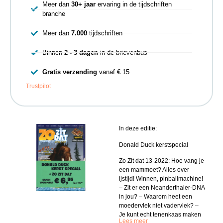
Meer dan
30+ jaar
ervaring in de tijdschriften
branche
Meer dan
7.000
tijdschriften
Binnen
2 - 3 dagen
in de brievenbus
Gratis verzending
vanaf € 15
Trustpilot
In deze editie:
Donald Duck kerstspecial
Zo Zit dat 13-2022: Hoe vang je
een mammoet? Alles over
ijstijd! Winnen, pinballmachine!
– Zit er een Neanderthaler-DNA
in jou? – Waarom heet een
moedervlek niet vadervlek? –
Je kunt echt tenenkaas maken
Lees meer