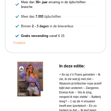
Meer dan
30+ jaar
ervaring in de tijdschriften
branche
Meer dan
7.000
tijdschriften
Binnen
2 - 3 dagen
in de brievenbus
Gratis verzending
vanaf € 15
Trustpilot
In deze editie:
+ 8x op z’n Frans genieten – Ik
zie, ik zie wat jij niet ziet –
Waarom jij kritischer naar jezelf
kijkt dan anderen – Zangeres
Emma Kok – ‘Als ik zing,
vergeet ik mijn ziekte’ – Batterij
leeg? – 1 op de 4 vrouwen
heeft een ijzertekort – En zo
herken je dat – ‘Ik leef geen