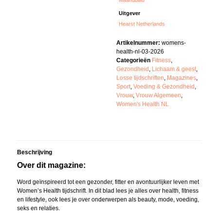
Maandblad
Uitgever
Hearst Netherlands
Artikelnummer:
womens-
health-nl-03-2026
Categorieën
Fitness
,
Gezondheid
,
Lichaam & geest
,
Losse tijdschriften
,
Magazines
,
Sport
,
Voeding & Gezondheid
,
Vrouw
,
Vrouw Algemeen
,
Women's Health NL
Beschrijving
Over dit magazine:
Word geïnspireerd tot een gezonder, fitter en avontuurlijker leven met
Women’s Health tijdschrift. In dit blad lees je alles over health, fitness
en lifestyle, ook lees je over onderwerpen als beauty, mode, voeding,
seks en relaties.