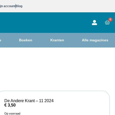
jn account
Blog
0
s
Boeken
Kranten
Alle magazines
De Andere Krant – 11 2024
€
3,50
Op voorraad