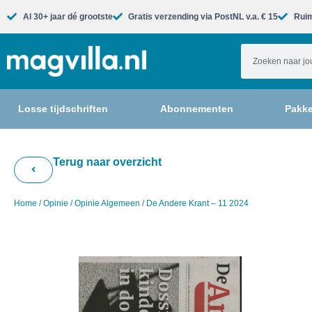
Al 30+ jaar dé grootste​
Gratis verzending via PostNL v.a. € 15
Ruim
Losse tijdschriften
Abonnementen
Pakke
Terug naar overzicht
Home
/
Opinie
/
Opinie Algemeen
/ De Andere Krant – 11 2024