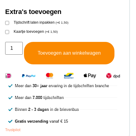
Extra's toevoegen
Tijdschrift laten inpakken
(
+
€
1,50
)
Kaartje toevoegen
(
+
€
1,50
)
Toevoegen aan winkelwagen
Meer dan
30+ jaar
ervaring in de tijdschriften branche
Meer dan
7.000
tijdschriften
Binnen
2 - 3 dagen
in de brievenbus
Gratis verzending
vanaf € 15
Trustpilot