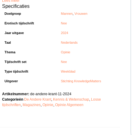
Lees meer
Specificaties
Doelgroep
Mannen
,
Vrouwen
Erotisch tijdschrift
Nee
Jaar uitgave
2024
Taal
Nederlands
Thema
Opinie
Tijdschrift set
Nee
Type tijdschrift
Weekblad
Uitgever
Stichting KnowledgeMatters
Artikelnummer:
de-andere-krant-11-2024
Categorieën
De Andere Krant
,
Kennis & Wetenschap
,
Losse
tijdschriften
,
Magazines
,
Opinie
,
Opinie Algemeen