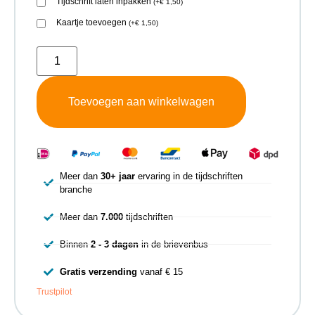
Tijdschrift laten inpakken
(
+
€
1,50
)
Kaartje toevoegen
(
+
€
1,50
)
Toevoegen aan winkelwagen
Meer dan
30+ jaar
ervaring in de tijdschriften
branche
Meer dan
7.000
tijdschriften
Binnen
2 - 3 dagen
in de brievenbus
Gratis verzending
vanaf € 15
Trustpilot