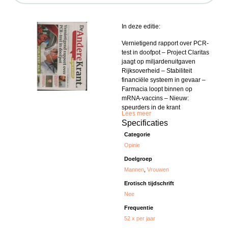
In deze editie:
Vernietigend rapport over PCR-
test in doofpot – Project Claritas
jaagt op miljardenuitgaven
Rijksoverheid – Stabiliteit
financiële systeem in gevaar –
Farmacia loopt binnen op
mRNA-vaccins – Nieuw:
speurders in de krant
Lees meer
Specificaties
Categorie
Opinie
Doelgroep
Mannen
,
Vrouwen
Erotisch tijdschrift
Nee
Frequentie
52 x per jaar