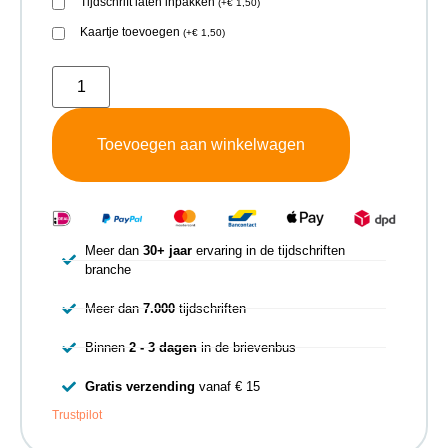
Tijdschrift laten inpakken
(
+
€
1,50
)
Kaartje toevoegen
(
+
€
1,50
)
Toevoegen aan winkelwagen
Meer dan
30+ jaar
ervaring in de tijdschriften
branche
Meer dan
7.000
tijdschriften
Binnen
2 - 3 dagen
in de brievenbus
Gratis verzending
vanaf € 15
Trustpilot