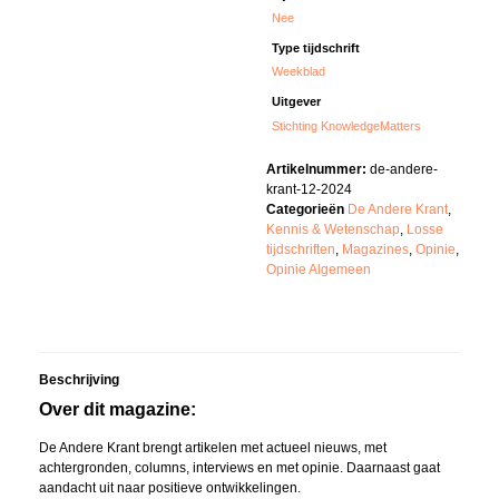
Nee
Type tijdschrift
Weekblad
Uitgever
Stichting KnowledgeMatters
Artikelnummer:
de-andere-
krant-12-2024
Categorieën
De Andere Krant
,
Kennis & Wetenschap
,
Losse
tijdschriften
,
Magazines
,
Opinie
,
Opinie Algemeen
Beschrijving
Over dit magazine:
De Andere Krant brengt artikelen met actueel nieuws, met
achtergronden, columns, interviews en met opinie. Daarnaast gaat
aandacht uit naar positieve ontwikkelingen.