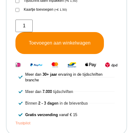
Tijdschrift laten inpakken
(
+
€
1,50
)
Kaartje toevoegen
(
+
€
1,50
)
Toevoegen aan winkelwagen
Meer dan
30+ jaar
ervaring in de tijdschriften
branche
Meer dan
7.000
tijdschriften
Binnen
2 - 3 dagen
in de brievenbus
Gratis verzending
vanaf € 15
Trustpilot