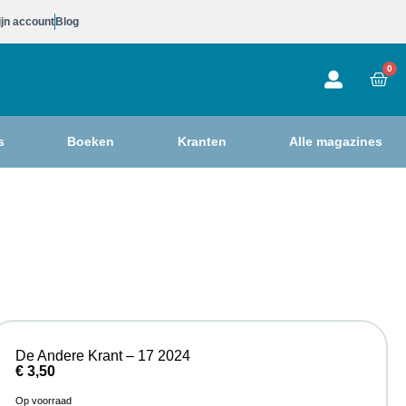
jn account
Blog
0
s
Boeken
Kranten
Alle magazines
De Andere Krant – 17 2024
€
3,50
Op voorraad