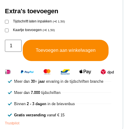
Extra's toevoegen
Tijdschrift laten inpakken
(
+
€
1,50
)
Kaartje toevoegen
(
+
€
1,50
)
Toevoegen aan winkelwagen
Meer dan
30+ jaar
ervaring in de tijdschriften branche
Meer dan
7.000
tijdschriften
Binnen
2 - 3 dagen
in de brievenbus
Gratis verzending
vanaf € 15
Trustpilot