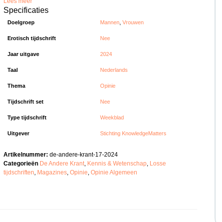
Lees meer
Specificaties
Doelgroep
Mannen
,
Vrouwen
Erotisch tijdschrift
Nee
Jaar uitgave
2024
Taal
Nederlands
Thema
Opinie
Tijdschrift set
Nee
Type tijdschrift
Weekblad
Uitgever
Stichting KnowledgeMatters
Artikelnummer:
de-andere-krant-17-2024
Categorieën
De Andere Krant
,
Kennis & Wetenschap
,
Losse
tijdschriften
,
Magazines
,
Opinie
,
Opinie Algemeen