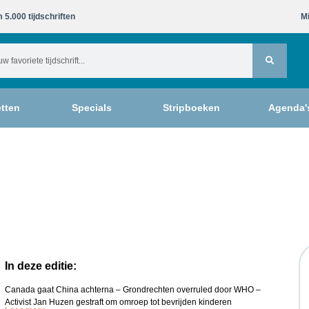
 5.000 tijdschriften​
Mi
tten
Specials
Stripboeken
Agenda'
In deze editie:
Canada gaat China achterna – Grondrechten overruled door WHO –
Activist Jan Huzen gestraft om omroep tot bevrijden kinderen