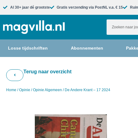
Al 30+ jaar dé grootste​
Gratis verzending via PostNL v.a. € 15
Ruim
Losse tijdschriften
Abonnementen
Pakke
Terug naar overzicht
Home
/
Opinie
/
Opinie Algemeen
/ De Andere Krant – 17 2024