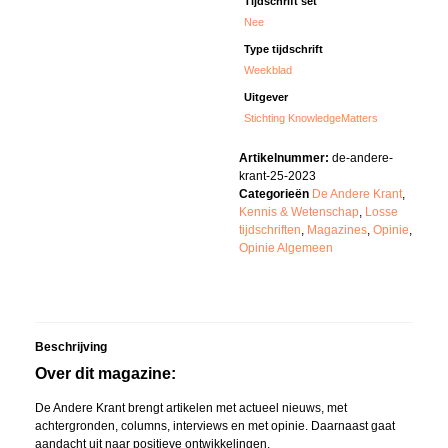
Tijdschrift set
Nee
Type tijdschrift
Weekblad
Uitgever
Stichting KnowledgeMatters
Artikelnummer:
de-andere-
krant-25-2023
Categorieën
De Andere Krant
,
Kennis & Wetenschap
,
Losse
tijdschriften
,
Magazines
,
Opinie
,
Opinie Algemeen
Beschrijving
Over dit magazine:
De Andere Krant brengt artikelen met actueel nieuws, met
achtergronden, columns, interviews en met opinie. Daarnaast gaat
aandacht uit naar positieve ontwikkelingen.