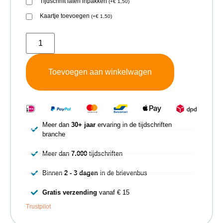
Tijdschrift laten inpakken
(
+
€
1,50
)
Kaartje toevoegen
(
+
€
1,50
)
Toevoegen aan winkelwagen
Meer dan
30+ jaar
ervaring in de tijdschriften
branche
Meer dan
7.000
tijdschriften
Binnen
2 - 3 dagen
in de brievenbus
Gratis verzending
vanaf € 15
Trustpilot