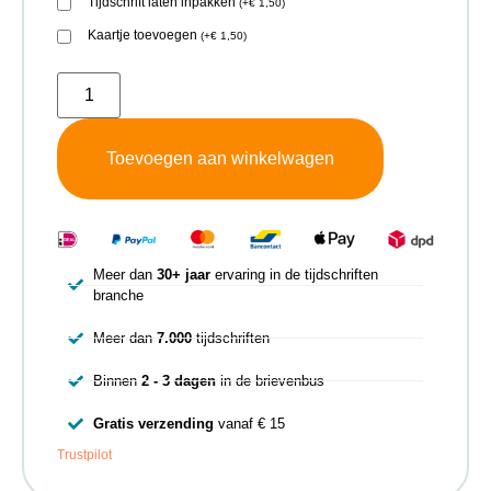
Tijdschrift laten inpakken
(
+
€
1,50
)
Kaartje toevoegen
(
+
€
1,50
)
Toevoegen aan winkelwagen
Meer dan
30+ jaar
ervaring in de tijdschriften
branche
Meer dan
7.000
tijdschriften
Binnen
2 - 3 dagen
in de brievenbus
Gratis verzending
vanaf € 15
Trustpilot