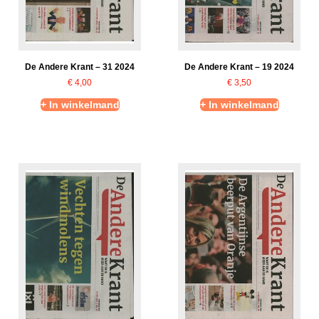
De Andere Krant – 31 2024
De Andere Krant – 19 2024
€
4,00
€
3,50
+ In winkelmand
+ In winkelmand