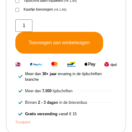
Tijdschrift laten inpakken
(
+
€
1,50
)
Kaartje toevoegen
(
+
€
1,50
)
Toevoegen aan winkelwagen
Meer dan
30+ jaar
ervaring in de tijdschriften
branche
Meer dan
7.000
tijdschriften
Binnen
2 - 3 dagen
in de brievenbus
Gratis verzending
vanaf € 15
Trustpilot