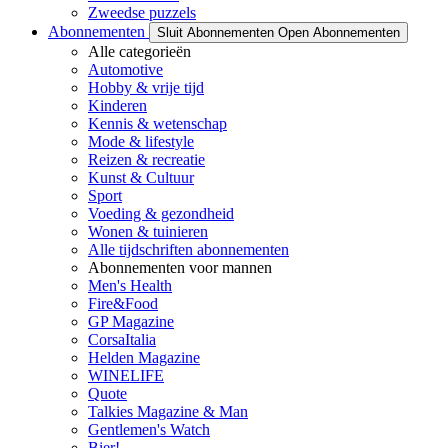
Zweedse puzzels
Abonnementen
Sluit Abonnementen
Open Abonnementen
Alle categorieën
Automotive
Hobby & vrije tijd
Kinderen
Kennis & wetenschap
Mode & lifestyle
Reizen & recreatie
Kunst & Cultuur
Sport
Voeding & gezondheid
Wonen & tuinieren
Alle tijdschriften abonnementen
Abonnementen voor mannen
Men's Health
Fire&Food
GP Magazine
CorsaItalia
Helden Magazine
WINELIFE
Quote
Talkies Magazine & Man
Gentlemen's Watch
Bier!