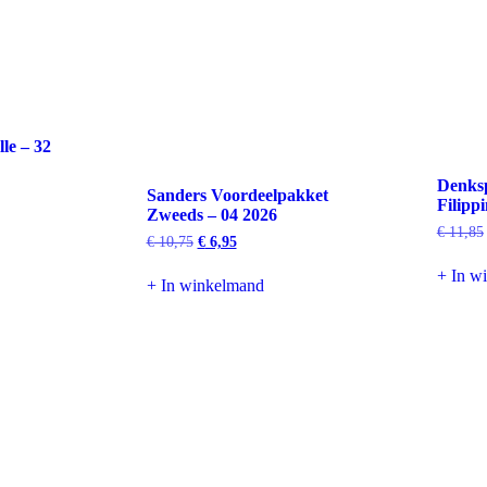
lle – 32
Denksp
Sanders Voordeelpakket
Filipp
Zweeds – 04 2026
€
11,85
Oorspronkelijke
Huidige
€
10,75
€
6,95
prijs
prijs
+ In w
was:
is:
+ In winkelmand
€ 10,75.
€ 6,95.