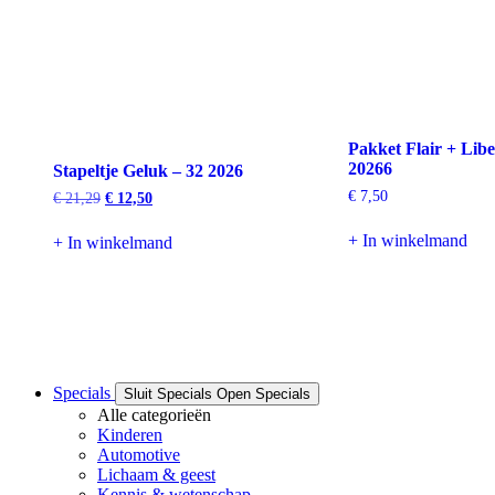
Pakket Flair + Libe
20266
Stapeltje Geluk – 32 2026
€
7,50
Oorspronkelijke
Huidige
€
21,29
€
12,50
prijs
prijs
was:
is:
+ In winkelmand
+ In winkelmand
€ 21,29.
€ 12,50.
Specials
Sluit Specials
Open Specials
Alle categorieën
Kinderen
Automotive
Lichaam & geest
Kennis & wetenschap