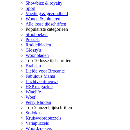
Showbizz & royalty
Sport
Voeding & gezondheid
Wonen & tuinieren
Alle losse tijdschriften
Populairste categorieën
Stripboeken
Puzzels
Roddelbladen
Glossy's
Woonbladen
Top 10 losse tijdschriften
Brabeau
Liefde voor Brocante
Fabulous Mama
Luchtvaartnieuws
HSP magazine
Winelife
Woef
Perry Rhodan
Top 5 puzzel tijdschriften
Sudoku's
Kruiswoordpuzzels
Variapuzzels
Woordzoekers