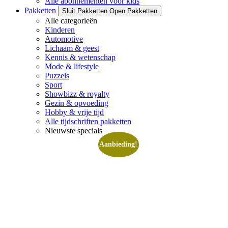
Alle abonnementen voor kids
Pakketten
Sluit Pakketten
Open Pakketten
Alle categorieën
Kinderen
Automotive
Lichaam & geest
Kennis & wetenschap
Mode & lifestyle
Puzzels
Sport
Showbizz & royalty
Gezin & opvoeding
Hobby & vrije tijd
Alle tijdschriften pakketten
Nieuwste specials
Aanbieding!