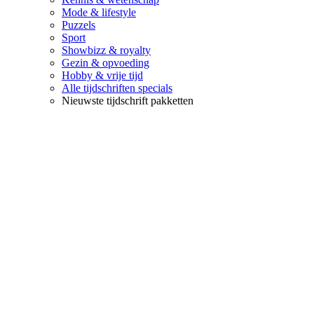
Mode & lifestyle
Puzzels
Sport
Showbizz & royalty
Gezin & opvoeding
Hobby & vrije tijd
Alle tijdschriften specials
Nieuwste tijdschrift pakketten