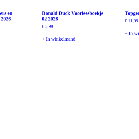
ers en
Donald Duck Voorleesboekje –
Topgea
5 2026
02 2026
€
11,99
€
5,99
+ In w
+ In winkelmand