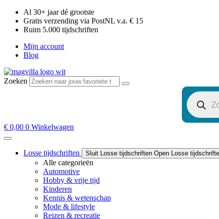
Al 30+ jaar dé grootste​
Gratis verzending via PostNL v.a. € 15
Ruim 5.000 tijdschriften​
Mijn account
Blog
Zoeken
Producten
zoeken
€
0,00
0
Winkelwagen
Losse tijdschriften
Sluit Losse tijdschriften
Open Losse tijdschrift
Alle categorieën
Automotive
Hobby & vrije tijd
Kinderen
Kennis & wetenschap
Mode & lifestyle
Reizen & recreatie