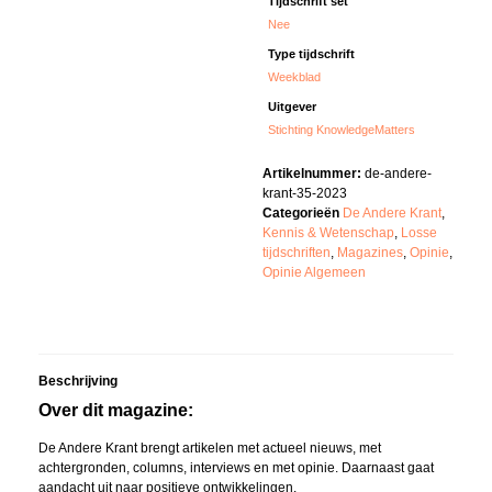
Tijdschrift set
Nee
Type tijdschrift
Weekblad
Uitgever
Stichting KnowledgeMatters
Artikelnummer:
de-andere-
krant-35-2023
Categorieën
De Andere Krant
,
Kennis & Wetenschap
,
Losse
tijdschriften
,
Magazines
,
Opinie
,
Opinie Algemeen
Beschrijving
Over dit magazine:
De Andere Krant brengt artikelen met actueel nieuws, met
achtergronden, columns, interviews en met opinie. Daarnaast gaat
aandacht uit naar positieve ontwikkelingen.