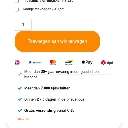
Tijdschrift laten inpakken
(
+
€
1,50
)
Kaartje toevoegen
(
+
€
1,50
)
Toevoegen aan winkelwagen
Meer dan
30+ jaar
ervaring in de tijdschriften
branche
Meer dan
7.000
tijdschriften
Binnen
2 - 3 dagen
in de brievenbus
Gratis verzending
vanaf € 15
Trustpilot