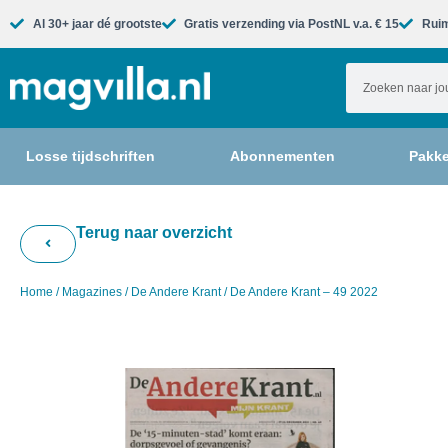
Al 30+ jaar dé grootste​
Gratis verzending via PostNL v.a. € 15
Ruim
Losse tijdschriften
Abonnementen
Pakke
Terug naar overzicht
Home
/
Magazines
/
De Andere Krant
/ De Andere Krant – 49 2022