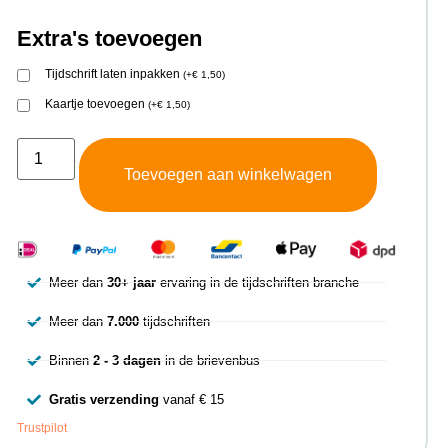
Extra's toevoegen
Tijdschrift laten inpakken
(
+
€
1,50
)
Kaartje toevoegen
(
+
€
1,50
)
Toevoegen aan winkelwagen
Meer dan
30+ jaar
ervaring in de tijdschriften branche
Meer dan
7.000
tijdschriften
Binnen
2 - 3 dagen
in de brievenbus
Gratis verzending
vanaf € 15
Trustpilot