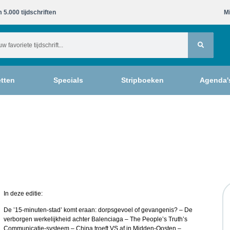
 5.000 tijdschriften​
Mi
tten
Specials
Stripboeken
Agenda'
In deze editie:
De ’15-minuten-stad’ komt eraan: dorpsgevoel of gevangenis? – De
verborgen werkelijkheid achter Balenciaga – The People’s Truth’s
Communicatie-systeem – China troeft VS af in Midden-Oosten –