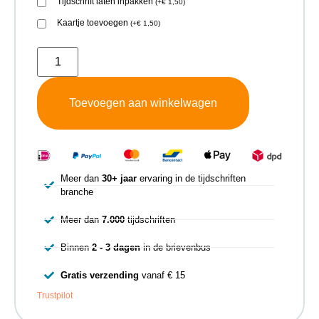
Tijdschrift laten inpakken
(
+
€
1,50
)
Kaartje toevoegen
(
+
€
1,50
)
Toevoegen aan winkelwagen
Meer dan
30+ jaar
ervaring in de tijdschriften
branche
Meer dan
7.000
tijdschriften
Binnen
2 - 3 dagen
in de brievenbus
Gratis verzending
vanaf € 15
Trustpilot