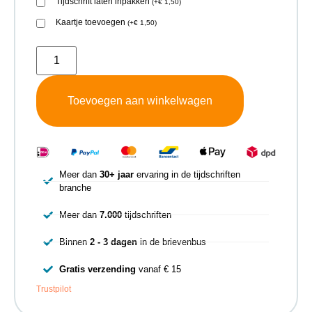
Tijdschrift laten inpakken
(
+
€
1,50
)
Kaartje toevoegen
(
+
€
1,50
)
Toevoegen aan winkelwagen
Meer dan
30+ jaar
ervaring in de tijdschriften
branche
Meer dan
7.000
tijdschriften
Binnen
2 - 3 dagen
in de brievenbus
Gratis verzending
vanaf € 15
Trustpilot